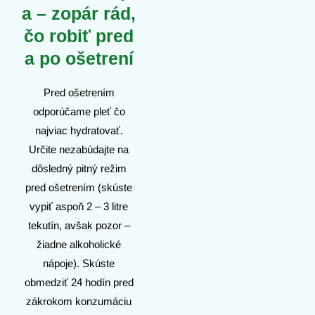
a – zopár rád,
čo robiť pred
a po ošetrení
Pred ošetrením
odporúčame pleť čo
najviac hydratovať.
Určite nezabúdajte na
dôsledný pitný režim
pred ošetrením (skúste
vypiť aspoň 2 – 3 litre
tekutín, avšak pozor –
žiadne alkoholické
nápoje). Skúste
obmedziť 24 hodín pred
zákrokom konzumáciu