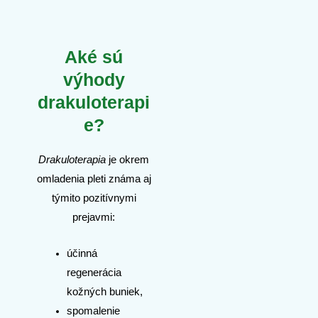
Aké sú
výhody
drakuloterapi
e?
Drakuloterapia
je okrem
omladenia pleti známa aj
týmito pozitívnymi
prejavmi:
účinná
regenerácia
kožných buniek,
spomalenie