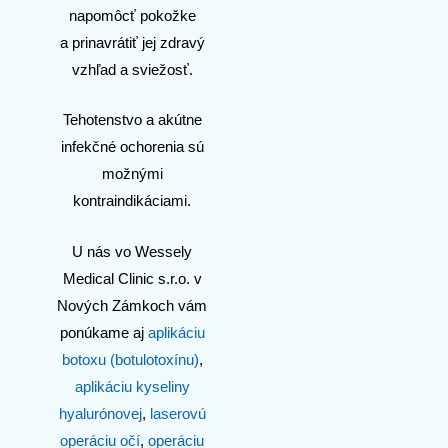
napomôcť pokožke
a prinavrátiť jej zdravý
vzhľad a sviežosť.
Tehotenstvo a akútne
infekčné ochorenia sú
možnými
kontraindikáciami.
U nás vo Wessely
Medical Clinic s.r.o. v
Nových Zámkoch vám
ponúkame aj
aplikáciu
botoxu (botulotoxínu)
,
aplikáciu kyseliny
hyalurónovej
,
laserovú
operáciu očí
,
operáciu