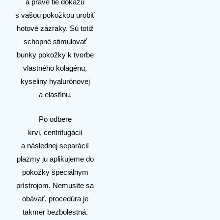
a práve tie dokážu
s vašou pokožkou urobiť
hotové zázraky. Sú totiž
schopné stimulovať
bunky pokožky k tvorbe
vlastného kolagénu,
kyseliny hyalurónovej
a elastínu.
Po odbere
krvi, centrifugácií
a následnej separácií
plazmy ju aplikujeme do
pokožky špeciálnym
prístrojom. Nemusíte sa
obávať, procedúra je
takmer bezbolestná.