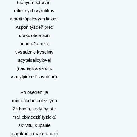
tučných potravín,
mliečných výrobkov
a protizápalových liekov.
Aspoň týždeň pred
drakuloterapiou
odporúčame aj
vysadenie kyseliny
acytelsalicylovej
(nachádza sa o. i.
v acylpiríne či aspiríne).
Po ošetrení je
mimoriadne dôležitých
24 hodín, kedy by ste
mali obmedziť fyzickú
aktivitu, kúpanie
a aplikáciu make-upu či