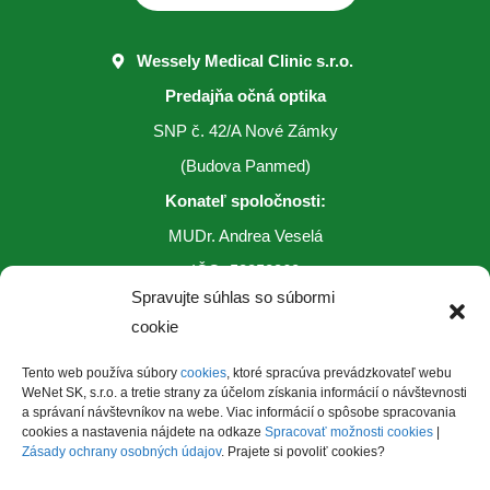
Wessely Medical Clinic s.r.o.
Predajňa očná optika
SNP č. 42/A Nové Zámky
(Budova Panmed)
Konateľ spoločnosti:
MUDr. Andrea Veselá
IČO: 53352360
Spravujte súhlas so súbormi
cookie
Telefonický kontakt:
035/6412 618
Tento web používa súbory
cookies
, ktoré spracúva prevádzkovateľ webu
WeNet SK, s.r.o. a tretie strany za účelom získania informácií o návštevnosti
0915 778 329
a správaní návštevníkov na webe. Viac informácií o spôsobe spracovania
cookies a nastavenia nájdete na odkaze
Spracovať možnosti cookies
|
Objednávanie pacientov:
Zásady ochrany osobných údajov
. Prajete si povoliť cookies?
035/6412 618