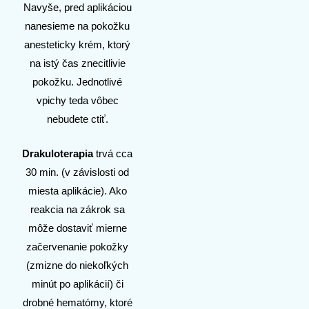
Navyše, pred aplikáciou
nanesieme na pokožku
anesteticky krém, ktorý
na istý čas znecitlivie
pokožku. Jednotlivé
vpichy teda vôbec
nebudete ctiť.
Drakuloterapia
trvá cca
30 min. (v závislosti od
miesta aplikácie). Ako
reakcia na zákrok sa
môže dostaviť mierne
začervenanie pokožky
(zmizne do niekoľkých
minút po aplikácií) či
drobné hematómy, ktoré