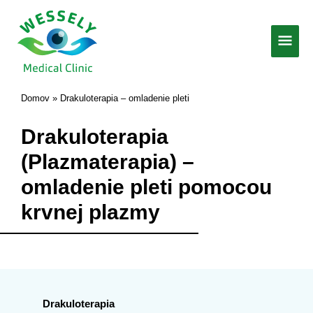
Preskočiť
na
Hlav
obsah
Men
Domov
Drakuloterapia – omladenie pleti
Drakuloterapia
(Plazmaterapia) –
omladenie pleti pomocou
krvnej plazmy
Drakuloterapia