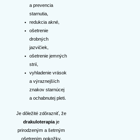
a prevencia
starnutia,
redukcia akné,
ošetrenie
drobných
jazvičiek,
ošetrenie jemných
strií,
vyhladenie vrások
a výraznejších
znakov starnúcej
a ochabnutej pleti.
Je dôležité zdôrazniť, že
drakuloterapia
je
prirodzeným a šetrným
ošetrením pokožky,